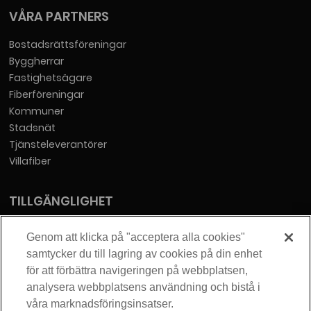
VÅRA PARTNERS
Bostadsrättsföreningar
Byggherrar
Fastighetsägare
Fiberföreningar
Kommuner
Stadsnät
Tjänsteleverantörer
Villafiber
TILLGÄNGLIGHET
Tillgänglighetsredogörelse
Genom att klicka på "acceptera alla cookies"
samtycker du till lagring av cookies på din enhet
KONTAKT
för att förbättra navigeringen på webbplatsen,
analysera webbplatsens användning och bistå i
Telia Sverige AB
våra marknadsföringsinsatser.