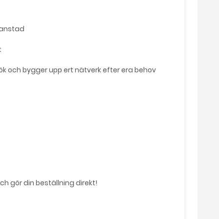
tianstad
t
sök och bygger upp ert nätverk efter era behov
h gör din beställning direkt!