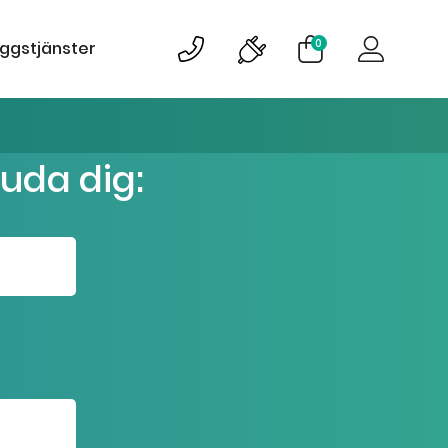
0
äggstjänster
juda dig: