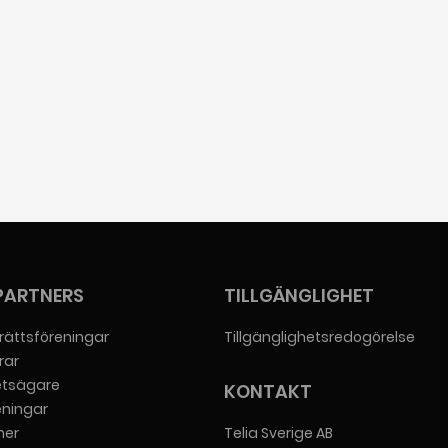
PARTNERS
TILLGÄNGLIGHET
rättsföreningar
Tillgänglighetsredogörelse
rar
etsägare
KONTAKT
eningar
er
Telia Sverige AB