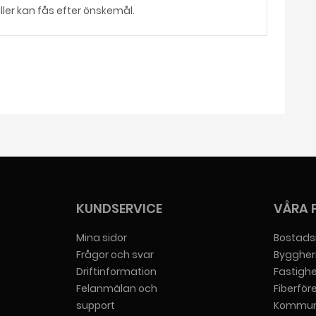
aller kan fås efter önskemål.
KUNDSERVICE
VÅRA 
Mina sidor
Bostads
Frågor och svar
Byggher
Driftinformation
Fastigh
Felanmälan och
Fiberför
support
Kommun