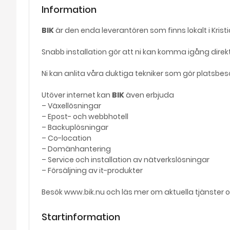
Information
BIK
är den enda leverantören som finns lokalt i Kris
Snabb installation gör att ni kan komma igång direk
Ni kan anlita våra duktiga tekniker som gör platsbe
Utöver internet kan
BIK
även erbjuda
– Växellösningar
– Epost- och webbhotell
– Backuplösningar
– Co-location
– Domänhantering
– Service och installation av nätverkslösningar
– Försäljning av it-produkter
Besök www.bik.nu och läs mer om aktuella tjänster oc
Startinformation