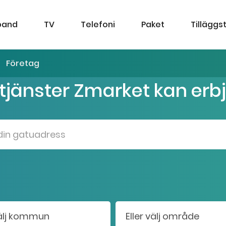
band
TV
Telefoni
Paket
Tilläggs
Företag
 tjänster Zmarket kan erb