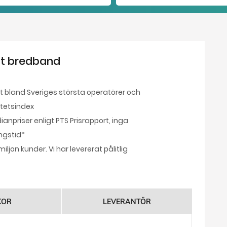
igt bredband
t bland Sveriges största operatörer och
itetsindex
priser enligt PTS Prisrapport, inga
ingstid*
ljon kunder. Vi har levererat pålitlig
KOR
LEVERANTÖR