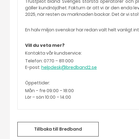
Trustpilot bland Sveriges största operatörer och pl
gäller kundnöjdhet. Faktum är att vi är den enda 
2025, när resten av marknaden backar. Det är vi stol
En halv miljon svenskar har redan valt helt vanligt in
Vill du veta mer?
Kontakta vår kundservice:
Telefon: 0770 – 811 000
E-post:
helpdesk@bredband2.se
Öppettider:
Mån – fre 09:00 – 18:00
Lör – sön 10:00 – 14:00
Tillbaka till Bredband