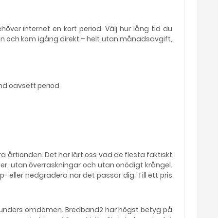
ehöver internet en kort period. Välj hur lång tid du
en och kom igång direkt – helt utan månadsavgift,
nd oavsett period
fyra årtionden. Det har lärt oss vad de flesta faktiskt
uller, utan överraskningar och utan onödigt krångel.
- eller nedgradera när det passar dig. Till ett pris
 kunders omdömen. Bredband2 har högst betyg på