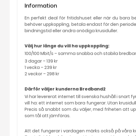
Information
En perfekt deal för fritidshuset eller när du bara b
behöver uppkoppling, betala endast för den period
bindningstid eller andra onödiga krusiduller.
Välj hur länge du vill ha uppkoppling:
100/100 Mbit/s – samma snabba och stabila bredba
3 dagar – 139 kr
1 vecka – 239 kr
2 veckor – 298 kr
Därför väljer kunderna Bredband2
Vi har levererat internet till svenska hushåll i snart 
vill ha: ett internet som bara fungerar. Utan krusid
Precis så snabbt som du väljer, med friheten att upp
som tål att jämföras.
Att det fungerar i vardagen märks också på våra