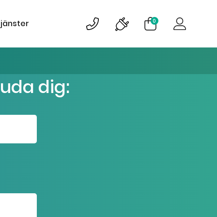
0
tjänster
juda dig: