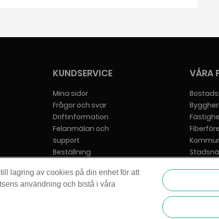
KUNDSERVICE
VÅRA 
Mina sidor
Bostads
Frågor och svar
Byggher
Driftinformation
Fastigh
Felanmälan och
Fiberför
support
Kommun
Beställning
Stadsnä
Hjälp att beställa
Tjänstel
ll lagring av cookies på din enhet för att
Bredbandsrådgivaren
Villafiber
tsens användning och bistå i våra
Vår cookiepolicy
Vår integritetspolicy