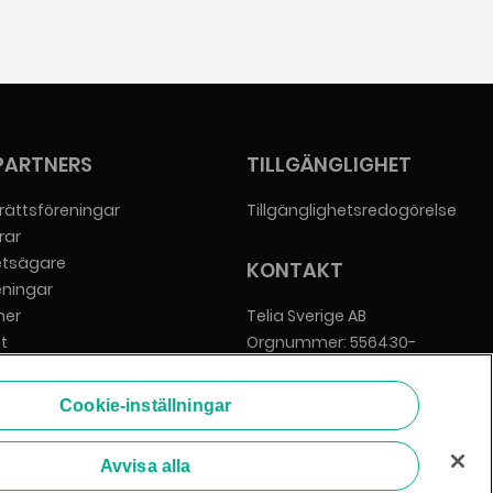
PARTNERS
TILLGÄNGLIGHET
rättsföreningar
Tillgänglighetsredogörelse
rar
etsägare
KONTAKT
eningar
er
Telia Sverige AB
t
Orgnummer: 556430-
everantörer
0142
Säte: Stockholm
Cookie-inställningar
info@zmarket.se
Avvisa alla