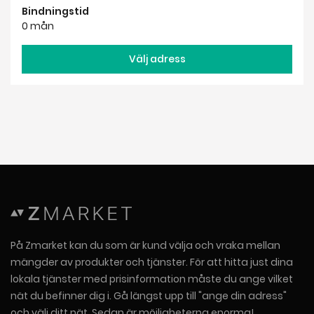
Bindningstid
0 mån
Välj adress
På Zmarket kan du som är kund välja och vraka mellan
mängder av produkter och tjänster. För att hitta just dina
lokala tjänster med prisinformation måste du ange vilket
nät du befinner dig i. Gå längst upp till "ange din adress"
och välj ditt nät. Sedan är möjligheterna enorma!