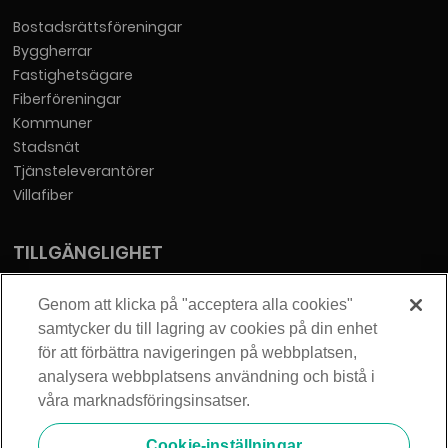
Bostadsrättsföreningar
Byggherrar
Fastighetsägare
Fiberföreningar
Kommuner
Stadsnät
Tjänsteleverantörer
Villafiber
TILLGÄNGLIGHET
Tillgänglighetsredogörelse
Genom att klicka på "acceptera alla cookies"
samtycker du till lagring av cookies på din enhet
KONTAKT
för att förbättra navigeringen på webbplatsen,
analysera webbplatsens användning och bistå i
Telia Sverige AB
våra marknadsföringsinsatser.
Orgnummer: 556430-0142
Säte: Stockholm
Cookie-inställningar