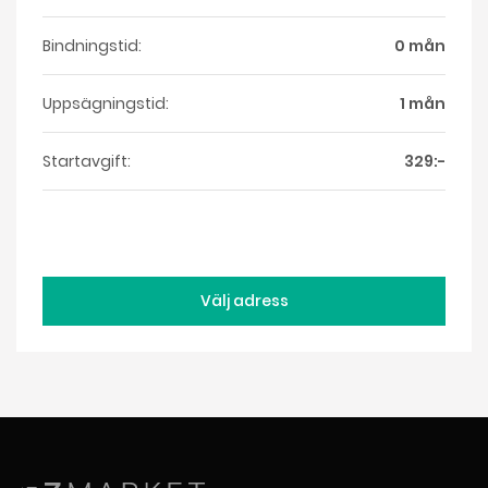
Bindningstid:
0 mån
Uppsägningstid:
1 mån
Startavgift:
329:-
Välj adress