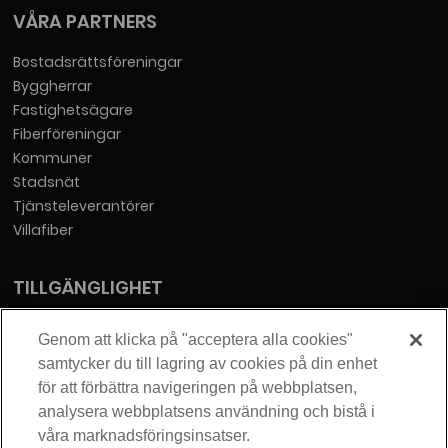
VÅRA PARTNERS
Bostadsrättsföreningar
Byggherrar
Fastighetsägare
Fiberföreningar
Kommuner
Stadsnät
Tjänsteleverantörer
Villafiber
TILLGÄNGLIGHET
Tillgänglighetsredogörelse
Genom att klicka på "acceptera alla cookies"
samtycker du till lagring av cookies på din enhet
KONTAKT
för att förbättra navigeringen på webbplatsen,
analysera webbplatsens användning och bistå i
Telia Sverige AB
våra marknadsföringsinsatser.
Orgnummer: 556430-0142