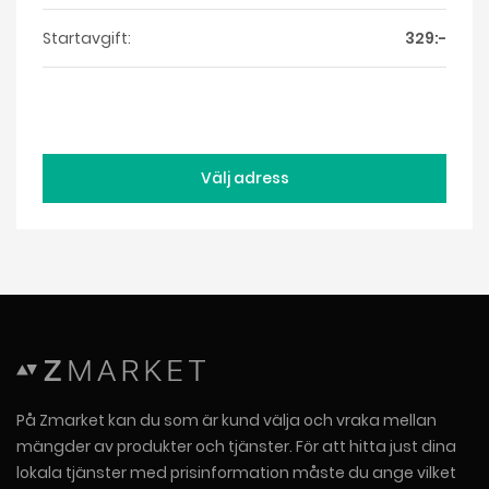
Startavgift:
329:-
Välj adress
På Zmarket kan du som är kund välja och vraka mellan
mängder av produkter och tjänster. För att hitta just dina
lokala tjänster med prisinformation måste du ange vilket