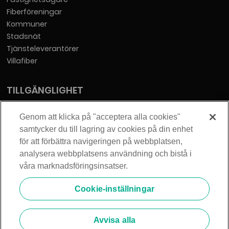
Fiberföreningar
Kommuner
Stadsnät
Tjänsteleverantörer
Villafiber
TILLGÄNGLIGHET
Tillgänglighetsredogörelse
Genom att klicka på "acceptera alla cookies"
samtycker du till lagring av cookies på din enhet
KONTAKT
för att förbättra navigeringen på webbplatsen,
analysera webbplatsens användning och bistå i
Telia Sverige AB
våra marknadsföringsinsatser.
Orgnummer: 556430-0142
Säte: Stockholm
Cookie-inställningar
info@zmarket.se
Avvisa alla