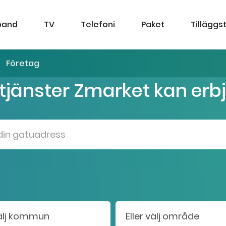
band
TV
Telefoni
Paket
Tilläggs
Företag
 tjänster Zmarket kan erb