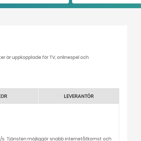
ter är uppkopplade för TV, onlinespel och
KOR
LEVERANTÖR
it/s. Tjänsten möjliggör snabb internetåtkomst och