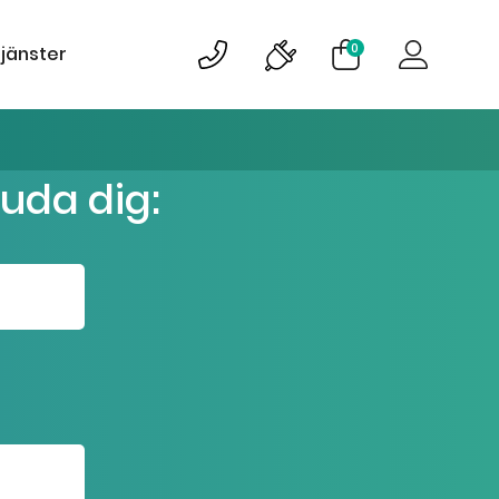
0
tjänster
juda dig: