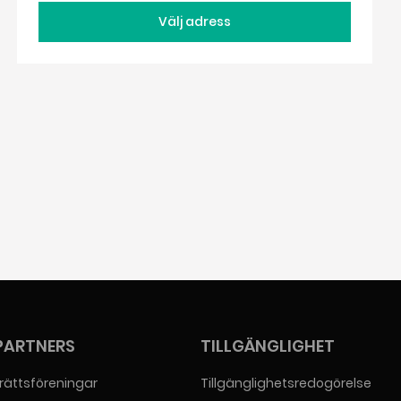
Välj adress
PARTNERS
TILLGÄNGLIGHET
rättsföreningar
Tillgänglighetsredogörelse