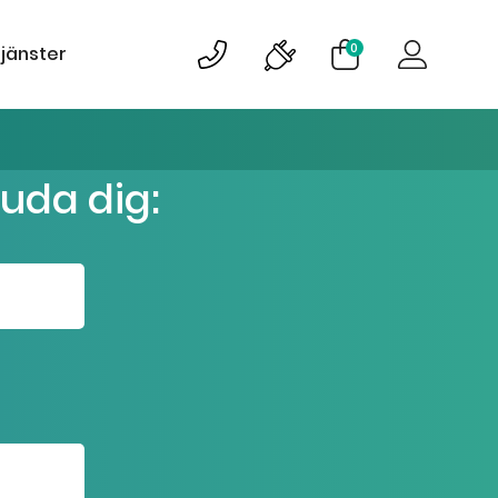
0
tjänster
juda dig: