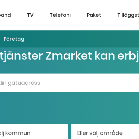
band
TV
Telefoni
Paket
Tilläggs
Företag
 tjänster Zmarket kan erb