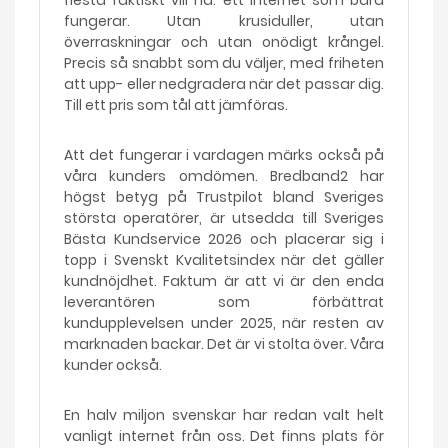
flesta faktiskt vill ha: ett internet som bara
fungerar. Utan krusiduller, utan
överraskningar och utan onödigt krångel.
Precis så snabbt som du väljer, med friheten
att upp- eller nedgradera när det passar dig.
Till ett pris som tål att jämföras.
Att det fungerar i vardagen märks också på
våra kunders omdömen. Bredband2 har
högst betyg på Trustpilot bland Sveriges
största operatörer, är utsedda till Sveriges
Bästa Kundservice 2026 och placerar sig i
topp i Svenskt Kvalitetsindex när det gäller
kundnöjdhet. Faktum är att vi är den enda
leverantören som förbättrat
kundupplevelsen under 2025, när resten av
marknaden backar. Det är vi stolta över. Våra
kunder också.
En halv miljon svenskar har redan valt helt
vanligt internet från oss. Det finns plats för