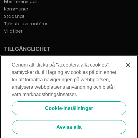
Fiberföreningar
Kommuner
Stadsnät
Tjänsteleverantörer
Villafiber
TILLGÄNGLIGHET
Tillgänglighetsredogörelse
Genom att klicka på "acceptera alla cookies"
samtycker du till lagring av cookies på din enhet
KONTAKT
för att förbättra navigeringen på webbplatsen,
analysera webbplatsens användning och bistå i
Telia Sverige AB
våra marknadsföringsinsatser.
Orgnummer: 556430-0142
Säte: Stockholm
Cookie-inställningar
info@zmarket.se
Avvisa alla