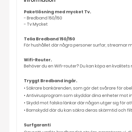
Paketlösning med mycket Tv.
- Bredband 150/150
- Tv Mycket
Telia Bredband 150/150
För hushållet där några personer surfar, streamar mu
Wifi-Router.
Behöver du en Wifi-router? Du kan köpa en kvalitets
Tryggt Bredband ingår.
• Säkrare bankärenden, som gör det svårare för ob
• Antivirusprogram som skyddar dina enheter mot i
• Skydd mot falska länkar där någon utger sig för a
• Barnskydd där du kan säkra deras skärmtid och filt
Surfgaranti