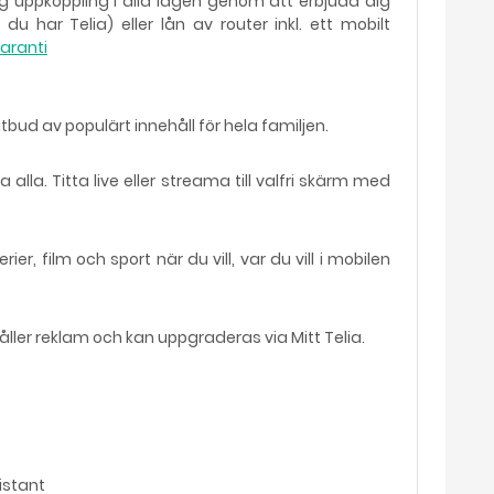
ig uppkoppling i alla lägen genom att erbjuda dig
 har Telia) eller lån av router inkl. ett mobilt
aranti
bud av populärt innehåll för hela familjen.
alla. Titta live eller streama till valfri skärm med
r, film och sport när du vill, var du vill i mobilen
ler reklam och kan uppgraderas via Mitt Telia.
istant