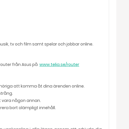
sik, tv och film samt spelar och jobbar online.
 router från Asus på
www.telia.se/router
ehöriga att komma åt dina ärenden online.
ntrång.
tt vara någon annan.
rera bort olämpligt innehåll.