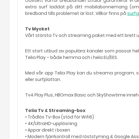
Oavsett varför bredbandet strular garanterar vi d
extra surf laddat på ditt mobilabonnemang (om du
bredband tills problemet är löst. Villkor finns på
surfg
Tv Mycket
Vårt största Tv och streaming paket med ett brett ut
Ett stort utbud av populära kanaler som passar hela 
Telia Play – både hemma och i hela EU/EES.
Med vår app Telia Play kan du streama program, serie
eller surfplattan.
Tv4 Play Plus, HBOmax Basic och SkyShowtime innehål
Telia Tv & Streaming-box
• Trådlös Tv-Box (stöd för Wifi6)
• 4K/UltraHD-upplösning
• Appar direkt i boxen
• Modern fjärrkontroll med röststyrning & Google Ass