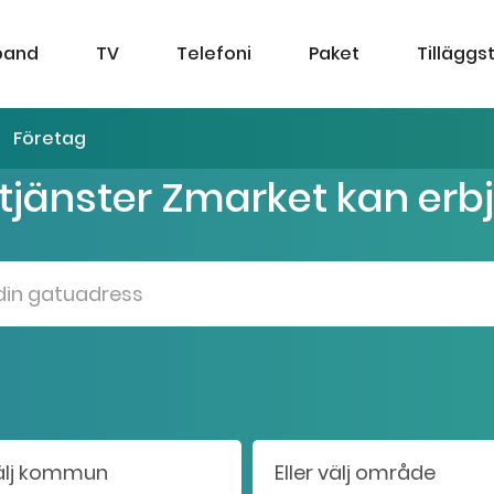
band
TV
Telefoni
Paket
Tilläggs
Företag
 tjänster Zmarket kan erb