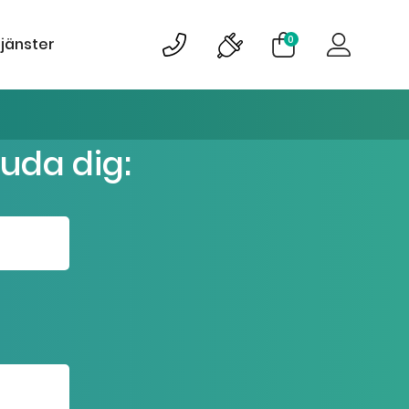
0
tjänster
juda dig: