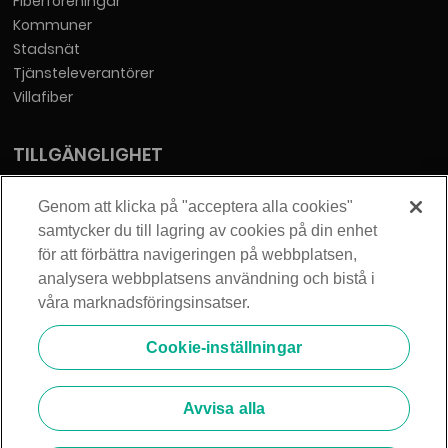
Fiberföreningar
Kommuner
Stadsnät
Tjänsteleverantörer
Villafiber
TILLGÄNGLIGHET
Tillgänglighetsredogörelse
Genom att klicka på "acceptera alla cookies"
samtycker du till lagring av cookies på din enhet
KONTAKT
för att förbättra navigeringen på webbplatsen,
analysera webbplatsens användning och bistå i
Telia Sverige AB
våra marknadsföringsinsatser.
Orgnummer: 556430-0142
Säte: Stockholm
Cookie-inställningar
info@zmarket.se
Avvisa alla