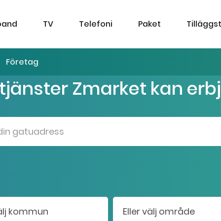
band
TV
Telefoni
Paket
Tilläggs
Företag
 tjänster Zmarket kan erb