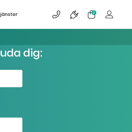
0
tjänster
juda dig: