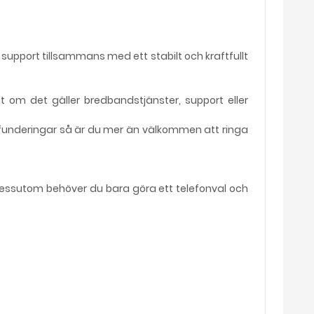
upport tillsammans med ett stabilt och kraftfullt
t om det gäller bredbandstjänster, support eller
er funderingar så är du mer än välkommen att ringa
 Dessutom behöver du bara göra ett telefonval och