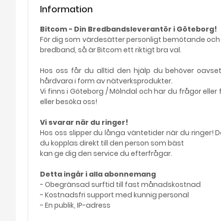
Information
Bitcom - Din Bredbandsleverantör i Göteborg!
För dig som värdesätter personligt bemötande och s
bredband, så är Bitcom ett riktigt bra val.
Hos oss får du alltid den hjälp du behöver oavset
hårdvara i form av nätverksprodukter.
Vi finns i Göteborg / Mölndal och har du frågor ell
eller besöka oss!
Vi svarar när du ringer!
Hos oss slipper du långa väntetider när du ringer!
du kopplas direkt till den person som bäst
kan ge dig den service du efterfrågar.
Detta ingår i alla abonnemang
- Obegränsad surftid till fast månadskostnad
- Kostnadsfri support med kunnig personal
- En publik, IP-adress