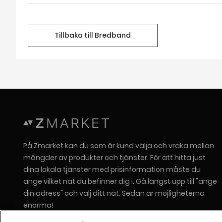
Tillbaka till Bredband
På Zmarket kan du som är kund välja och vraka mellan
mängder av produkter och tjänster. För att hitta just
dina lokala tjänster med prisinformation måste du
ange vilket nät du befinner dig i. Gå längst upp till "ange
din adress" och välj ditt nät. Sedan är möjligheterna
enorma!