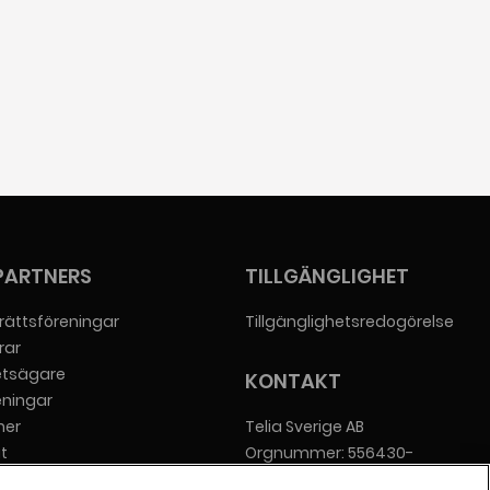
PARTNERS
TILLGÄNGLIGHET
rättsföreningar
Tillgänglighetsredogörelse
rar
etsägare
KONTAKT
eningar
er
Telia Sverige AB
t
Orgnummer: 556430-
everantörer
0142