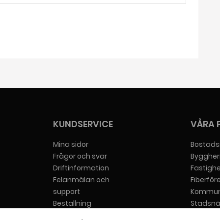
KUNDSERVICE
VÅRA 
Mina sidor
Bostads
Frågor och svar
Byggher
Driftinformation
Fastigh
Felanmälan och
Fiberför
support
Kommun
Beställning
Stadsnä
Hjälp att beställa
Tjänstel