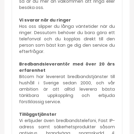
så är du mer än välkommen att ringa eller
besöka oss.
Vi svarar när du ringer
Hos oss slipper du långa väntetider när du
ringer. Dessutom behöver du bara göra ett
telefonval och du kopplas direkt till den
person som bäst kan ge dig den service du
efterfrågar.
Bredbandsleverantör med över 20 års
erfarenhet
Bitcom har levererat bredbandstjänster till
hushåll i Sverige sedan 2000, och vår
ambition är att alltid leverera bästa
tänkbara uppkoppling och erbjuda
förstklassig service.
Tilläggstjänster
Vi erbjuder även bredbandstelefoni, Fast IP-
adress samt säkerhetsprodukter såsom
antivirus, brandvägg, spamskydd &