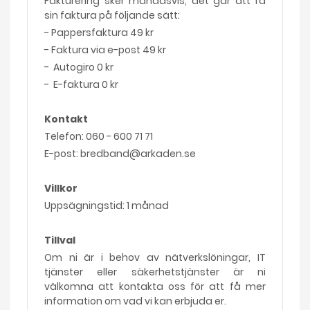
Fakturering sker månadsvis, det går att få
sin faktura på följande sätt:
- Pappersfaktura 49 kr
- Faktura via e-post 49 kr
- Autogiro 0 kr
- E-faktura 0 kr
Kontakt
Telefon: 060 - 600 71 71
E-post: bredband@arkaden.se
Villkor
Uppsägningstid: 1 månad
Tillval
Om ni är i behov av nätverkslöningar, IT
tjänster eller säkerhetstjänster är ni
välkomna att kontakta oss för att få mer
information om vad vi kan erbjuda er.