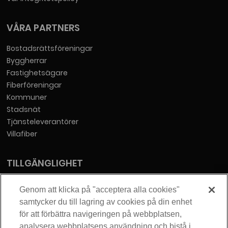
VÅRA PARTNERS
Bostadsrättsföreningar
Byggherrar
Fastighetsägare
Fiberföreningar
Kommuner
Stadsnät
Tjänsteleverantörer
Villafiber
TILLGÄNGLIGHET
Tillgänglighetsredogörelse
Genom att klicka på "acceptera alla cookies"
samtycker du till lagring av cookies på din enhet
KONTAKT
för att förbättra navigeringen på webbplatsen,
analysera webbplatsens användning och bistå i