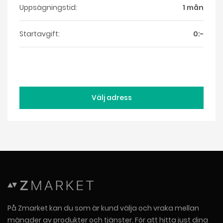
Uppsägningstid:
1 mån
Startavgift:
0:-
Välj adress
På Zmarket kan du som är kund välja och vraka mellan
mängder av produkter och tjänster. För att hitta just dina