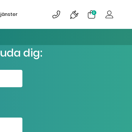
0
tjänster
juda dig: