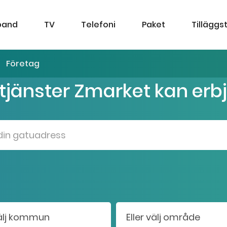
band
TV
Telefoni
Paket
Tilläggs
Företag
 tjänster Zmarket kan erb