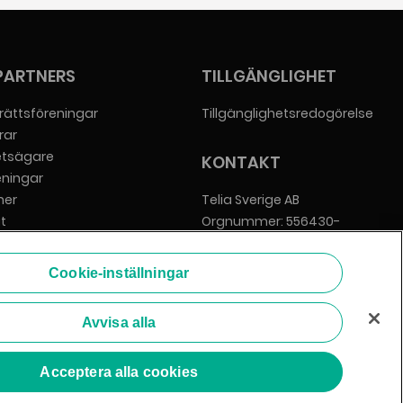
PARTNERS
TILLGÄNGLIGHET
rättsföreningar
Tillgänglighetsredogörelse
rar
etsägare
KONTAKT
eningar
er
Telia Sverige AB
t
Orgnummer: 556430-
everantörer
0142
Säte: Stockholm
Cookie-inställningar
info@zmarket.se
Avvisa alla
Acceptera alla cookies