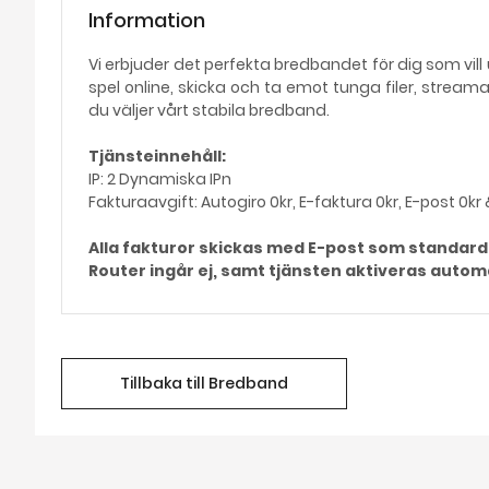
Information
Vi erbjuder det perfekta bredbandet för dig som vil
spel online, skicka och ta emot tunga filer, streama f
du väljer vårt stabila bredband.
Tjänsteinnehåll:
IP: 2 Dynamiska IPn
Fakturaavgift: Autogiro 0kr, E-faktura 0kr, E-post 0kr 
Alla fakturor skickas med E-post som standard
Router ingår ej, samt tjänsten aktiveras autom
Tillbaka till Bredband