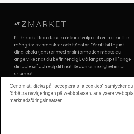
På Zmarket kan du som är kund välja och vraka mellan
mängder av produkter och tjänster. För att hitta just
dina lokala tjänster med prisinformation måste du
ange vilket nät du befinner dig i. Gå längst upp till "ange
din adress" och välj ditt nät. Sedan är möjligheterna
enorma!
Om Zitius
Genom att klicka på "acceptera alla cookies" samtycker du ti
Press
förbättra navigeringen på webbplatsen, analysera webbpla
marknadsföringsinsatser.